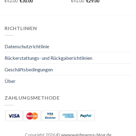
€
42.00
€
30.00
€
41.00
€
29.00
RICHTLINIEN
Datenschutzrichtlinie
Rückerstattungs- und Rückgaberichtlinien
Geschäftsbedingungen
Über
ZAHLUNGSMETHODE
Copyright 2026 ©
www.waidmanns-blog.de