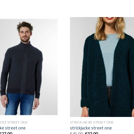
CKE STREET ONE
STRICKJACKE STREET ONE
cke street one
strickjacke street one
€
27.00
€
45.00
€
32.00