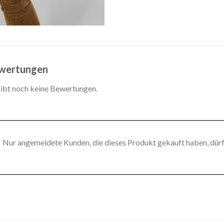
wertungen
gibt noch keine Bewertungen.
Nur angemeldete Kunden, die dieses Produkt gekauft haben, dür