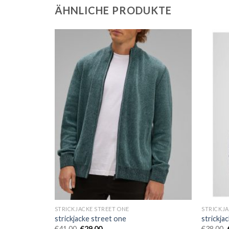
ÄHNLICHE PRODUKTE
STRICKJACKE STREET ONE
STRICKJA
strickjacke street one
strickja
€
41.00
€
29.00
€
38.00