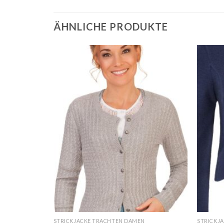
ÄHNLICHE PRODUKTE
N
STRICKJACKE TRACHTEN DAMEN
STRICKJ