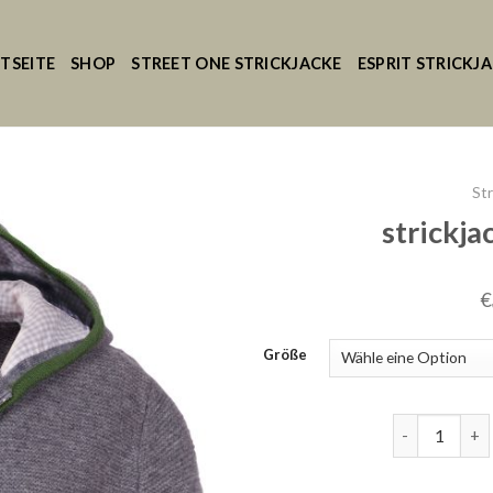
TSEITE
SHOP
STREET ONE STRICKJACKE
ESPRIT STRICKJ
St
strickj
€
Größe
strickjacke 