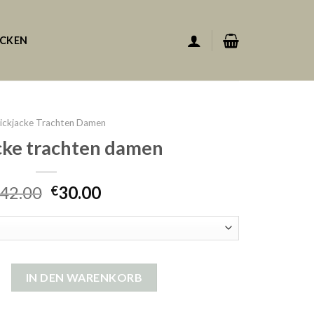
ACKEN
rickjacke Trachten Damen
acke trachten damen
42.00
30.00
€
trachten damen Menge
IN DEN WARENKORB