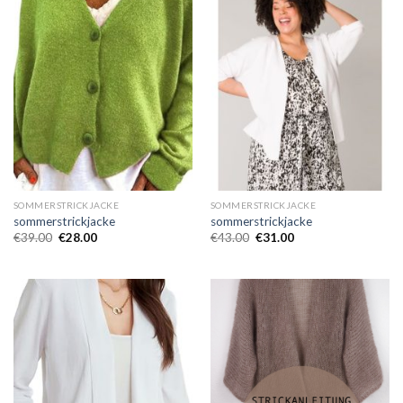
SOMMERSTRICKJACKE
SOMMERSTRICKJACKE
sommerstrickjacke
sommerstrickjacke
€
39.00
€
28.00
€
43.00
€
31.00