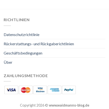
RICHTLINIEN
Datenschutzrichtlinie
Rückerstattungs- und Rückgaberichtlinien
Geschäftsbedingungen
Über
ZAHLUNGSMETHODE
Copyright 2026 ©
www.waidmanns-blog.de