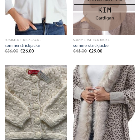
SOMMERSTRICKJACKE
SOMMERSTRICKJACKE
sommerstrickjacke
sommerstrickjacke
€
36.00
€
26.00
€
41.00
€
29.00