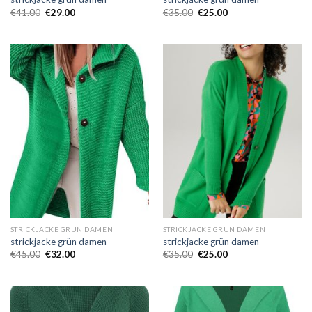
€
41.00
€
29.00
€
35.00
€
25.00
STRICKJACKE GRÜN DAMEN
STRICKJACKE GRÜN DAMEN
strickjacke grün damen
strickjacke grün damen
€
45.00
€
32.00
€
35.00
€
25.00