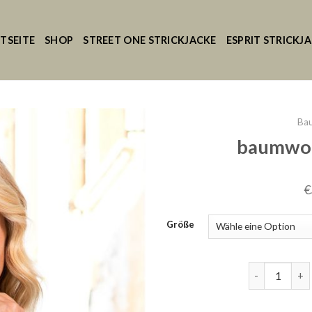
TSEITE
SHOP
STREET ONE STRICKJACKE
ESPRIT STRICKJ
Bau
baumwoll
€
Größe
baumwoll str