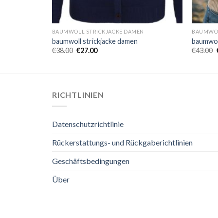
EN
BAUMWOLL STRICKJACKE DAMEN
BAUMWOL
baumwoll strickjacke damen
baumwol
€
38.00
€
27.00
€
43.00
RICHTLINIEN
Datenschutzrichtlinie
Rückerstattungs- und Rückgaberichtlinien
Geschäftsbedingungen
Über