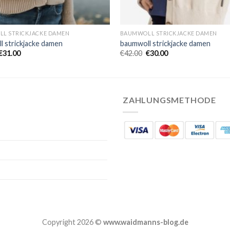
L STRICKJACKE DAMEN
BAUMWOLL STRICKJACKE DAMEN
l strickjacke damen
baumwoll strickjacke damen
€
31.00
€
42.00
€
30.00
ZAHLUNGSMETHODE
Copyright 2026 ©
www.waidmanns-blog.de