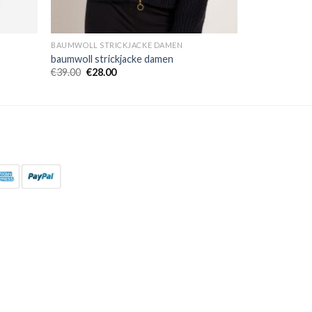
BAUMWOLL STRICKJACKE DAMEN
baumwoll strickjacke damen
€
39.00
€
28.00