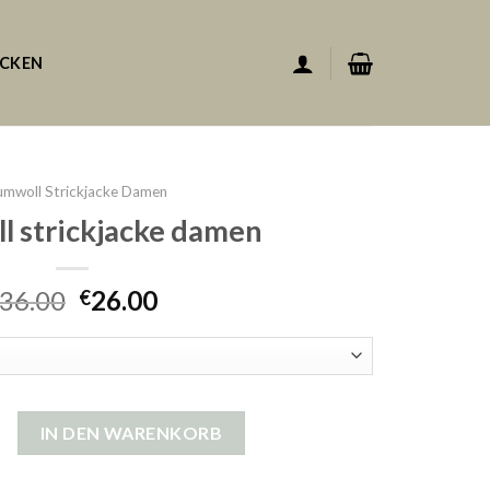
ACKEN
mwoll Strickjacke Damen
 strickjacke damen
36.00
26.00
€
ickjacke damen Menge
IN DEN WARENKORB