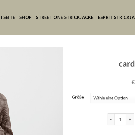
TSEITE
SHOP
STREET ONE STRICKJACKE
ESPRIT STRICKJ
card
€
Größe
cardigan gro