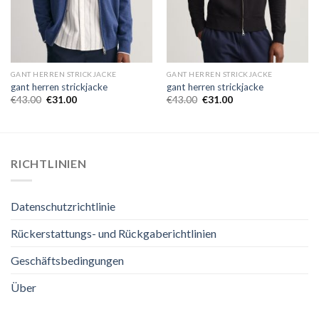
GANT HERREN STRICKJACKE
GANT HERREN STRICKJACKE
gant herren strickjacke
gant herren strickjacke
€
43.00
€
31.00
€
43.00
€
31.00
RICHTLINIEN
Datenschutzrichtlinie
Rückerstattungs- und Rückgaberichtlinien
Geschäftsbedingungen
Über