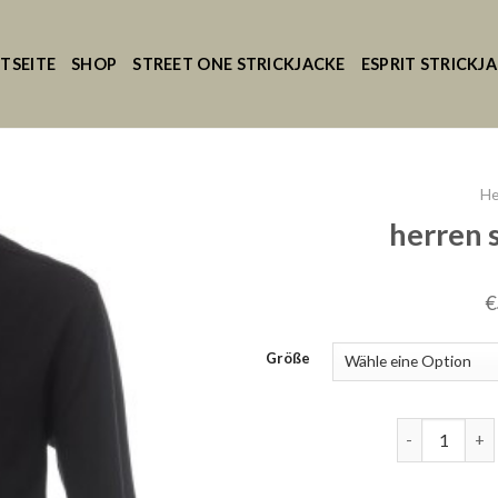
TSEITE
SHOP
STREET ONE STRICKJACKE
ESPRIT STRICKJ
He
herren 
€
Größe
herren stric