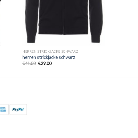
HERREN STRICKJACKE SCHWARZ
herren strickjacke schwarz
€
41.00
€
29.00