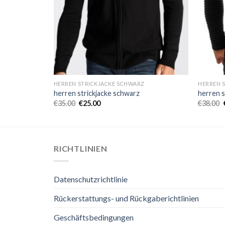
Z
HERREN STRICKJACKE SCHWARZ
HERREN 
herren strickjacke schwarz
herren s
€
35.00
€
25.00
€
38.00
RICHTLINIEN
Datenschutzrichtlinie
Rückerstattungs- und Rückgaberichtlinien
Geschäftsbedingungen