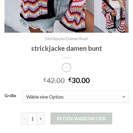
Strickjacke Damen Bunt
strickjacke damen bunt
42.00
30.00
€
€
Größe
strickjacke damen bunt Menge
IN DEN WARENKORB