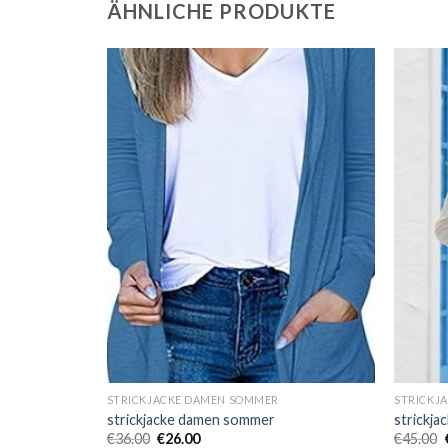
ÄHNLICHE PRODUKTE
STRICKJACKE DAMEN SOMMER
STRICKJ
strickjacke damen sommer
strickj
€
36.00
€
26.00
€
45.00