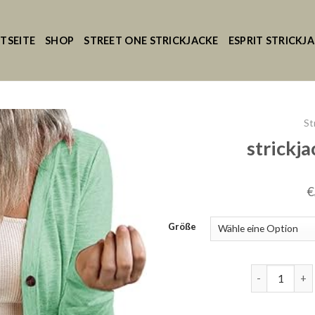
TSEITE
SHOP
STREET ONE STRICKJACKE
ESPRIT STRICKJ
St
strickj
€
Größe
strickjacke 