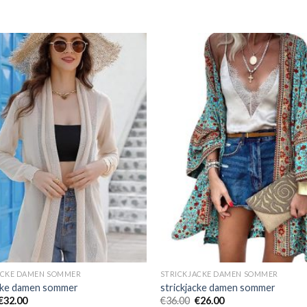
ACKE DAMEN SOMMER
STRICKJACKE DAMEN SOMMER
acke damen sommer
strickjacke damen sommer
€
32.00
€
36.00
€
26.00