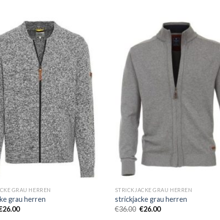
ACKE GRAU HERREN
STRICKJACKE GRAU HERREN
cke grau herren
strickjacke grau herren
€
26.00
€
36.00
€
26.00