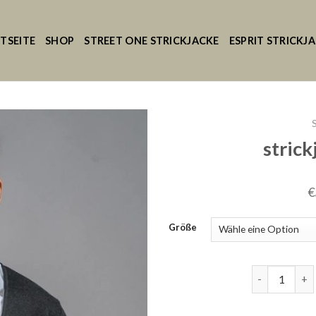
TSEITE
SHOP
STREET ONE STRICKJACKE
ESPRIT STRICKJ
strick
€
Größe
strickjacke g