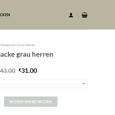
ACKEN
Strickjacke Grau Herren
jacke grau herren
43.00
31.00
€
rau herren Menge
IN DEN WARENKORB