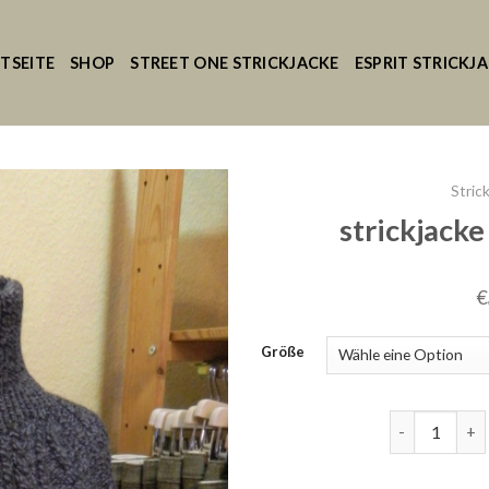
TSEITE
SHOP
STREET ONE STRICKJACKE
ESPRIT STRICKJ
Stric
strickjacke
€
Größe
strickjacke h