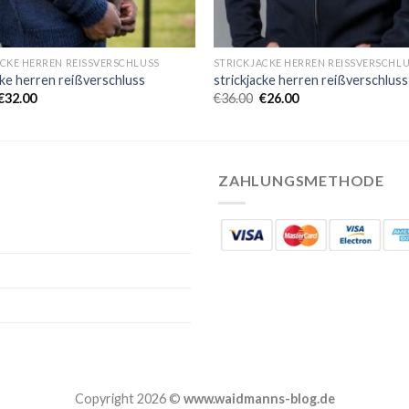
ACKE HERREN REISSVERSCHLUSS
STRICKJACKE HERREN REISSVERSCHL
cke herren reißverschluss
strickjacke herren reißverschluss
€
32.00
€
36.00
€
26.00
ZAHLUNGSMETHODE
Copyright 2026 ©
www.waidmanns-blog.de