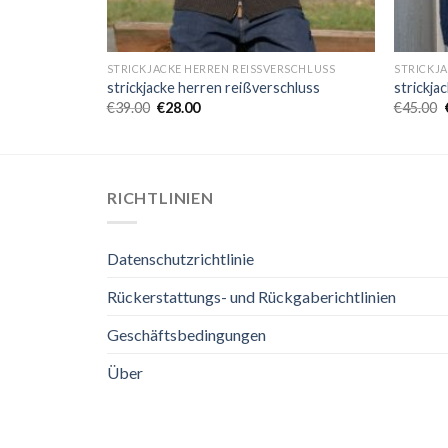
RSCHLUSS
STRICKJACKE HERREN REISSVERSCHLUSS
STRICKJ
chluss
strickjacke herren reißverschluss
strickja
€
39.00
€
28.00
€
45.00
RICHTLINIEN
Datenschutzrichtlinie
Rückerstattungs- und Rückgaberichtlinien
Geschäftsbedingungen
Über