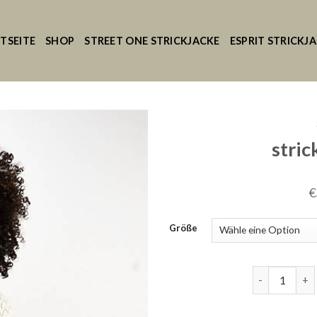
TSEITE
SHOP
STREET ONE STRICKJACKE
ESPRIT STRICKJ
stric
€
Größe
strickjacke w