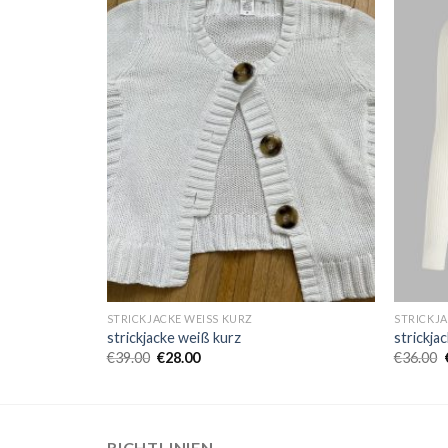
STRICKJACKE WEISS KURZ
STRICKJA
strickjacke weiß kurz
strickja
€
39.00
€
28.00
€
36.00
RICHTLINIEN