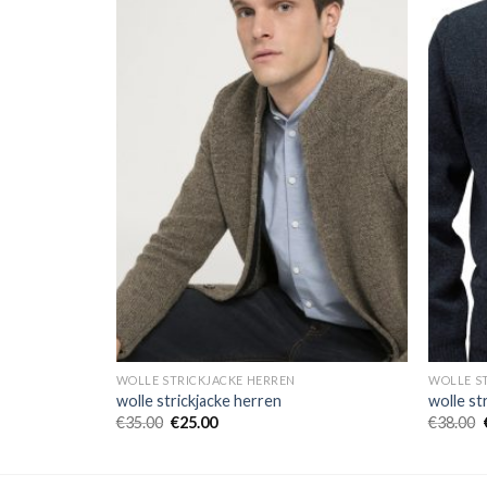
WOLLE STRICKJACKE HERREN
WOLLE S
wolle strickjacke herren
wolle st
€
35.00
€
25.00
€
38.00