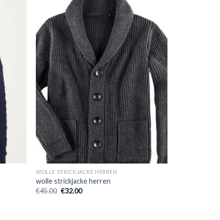
WOLLE STRICKJACKE HERREN
wolle strickjacke herren
€
45.00
€
32.00