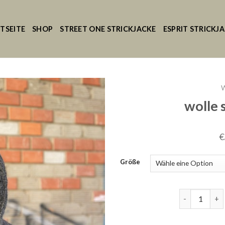
TSEITE
SHOP
STREET ONE STRICKJACKE
ESPRIT STRICKJ
W
wolle 
€
Größe
wolle strickj