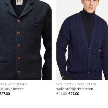
TRICKJACKE HERREN
WOLLE STRICKJACKE HERREN
rickjacke herren
wolle strickjacke herren
€
27.00
€
41.00
€
29.00