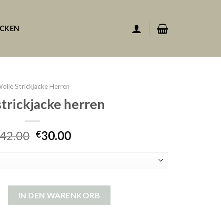
ACKEN
olle Strickjacke Herren
strickjacke herren
42.00
30.00
€
acke herren Menge
IN DEN WARENKORB