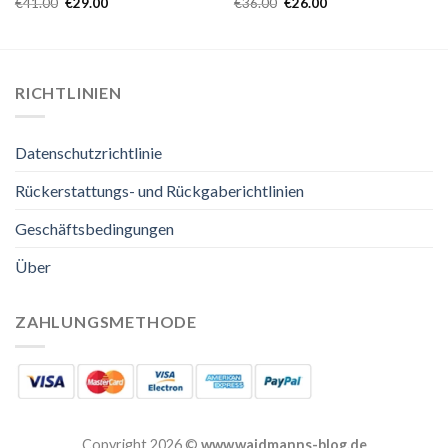
€
41.00
€
29.00
€
36.00
€
26.00
RICHTLINIEN
Datenschutzrichtlinie
Rückerstattungs- und Rückgaberichtlinien
Geschäftsbedingungen
Über
ZAHLUNGSMETHODE
Copyright 2026 ©
www.waidmanns-blog.de