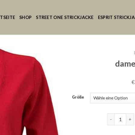
TSEITE
SHOP
STREET ONE STRICKJACKE
ESPRIT STRICKJ
damen
€
Größe
damen strick