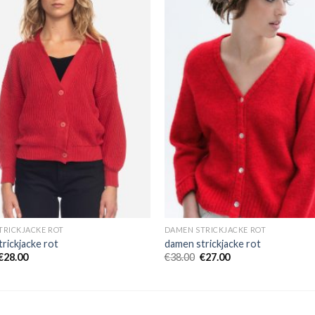
TRICKJACKE ROT
DAMEN STRICKJACKE ROT
rickjacke rot
damen strickjacke rot
€
28.00
€
38.00
€
27.00