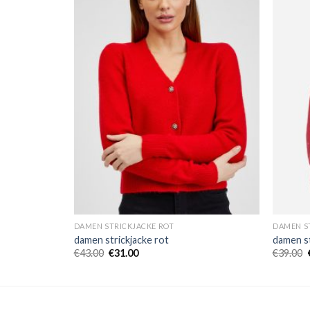
DAMEN STRICKJACKE ROT
DAMEN S
damen strickjacke rot
damen st
€
43.00
€
31.00
€
39.00