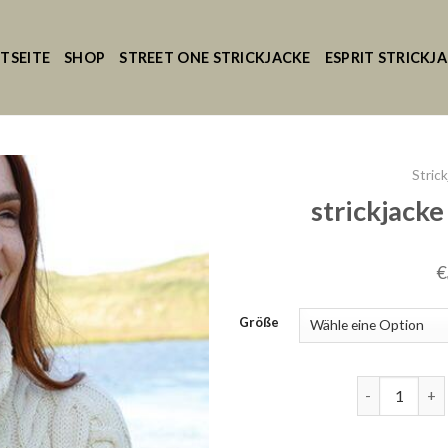
TSEITE
SHOP
STREET ONE STRICKJACKE
ESPRIT STRICKJ
Stric
strickjack
€
Größe
strickjacke 