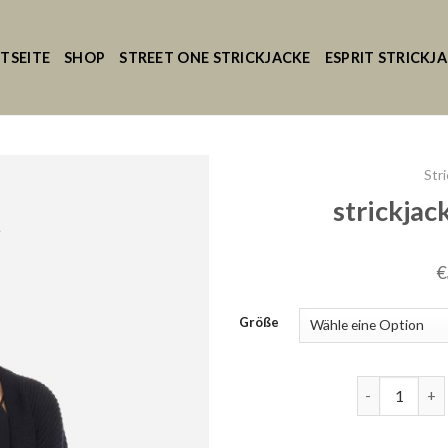
TSEITE
SHOP
STREET ONE STRICKJACKE
ESPRIT STRICKJ
Str
strickja
€
Größe
strickjacke 