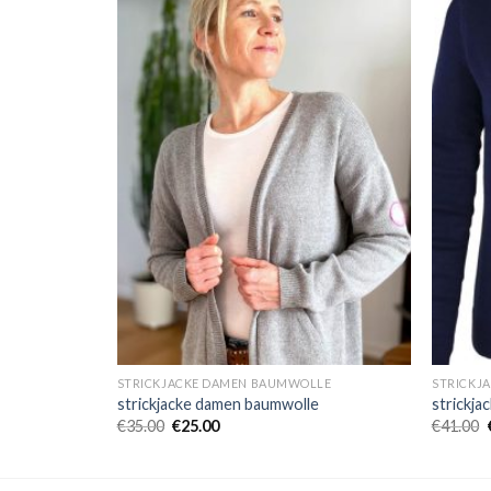
LLE
STRICKJACKE DAMEN BAUMWOLLE
STRICKJ
e
strickjacke damen baumwolle
strickj
€
35.00
€
25.00
€
41.00