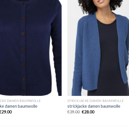
ACKE DAMEN BAUMWOLLE
STRICKJACKE DAMEN BAUMWOLLE
acke damen baumwolle
strickjacke damen baumwolle
€
29.00
€
39.00
€
28.00