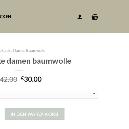
ACKEN
ickjacke Damen Baumwolle
cke damen baumwolle
42.00
30.00
€
damen baumwolle Menge
IN DEN WARENKORB