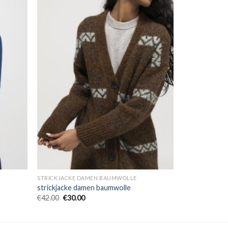
STRICKJACKE DAMEN BAUMWOLLE
strickjacke damen baumwolle
€
42.00
€
30.00